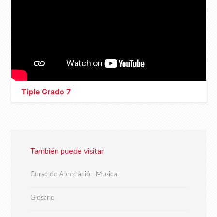
Tiple Grado 7
También puede visitar
Curso de Apreciación Musical
Glosario