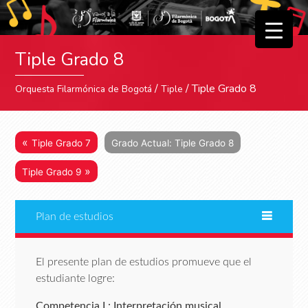
▼
Tiple Grado 8
▼
/
/ Tiple Grado 8
Orquesta Filarmónica de Bogotá
Tiple
«
Tiple Grado 7
Grado Actual: Tiple Grado 8
»
Tiple Grado 9
Plan de estudios
El presente plan de estudios promueve que el
estudiante logre:
Competencia I : Interpretación musical