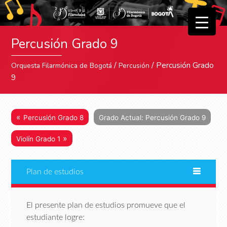
▼
Percusión Grado 9
▼
/
/ Percusión Grado
Orquesta Filarmónica de Bogotá
Percusión
9
«
Percusión Grado 8
Grado Actual: Percusión Grado 9
»
Violín Grado 1
Plan de estudios
El presente plan de estudios promueve que el
estudiante logre: