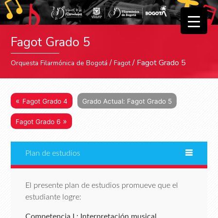
▼
Fagot Grado 5
▼
/
/ Fagot Grado 5
Orquesta Filarmónica de Bogotá
Fagot
«
Fagot Grado 4
Grado Actual: Fagot Grado 5
»
Fagot Grado 6
Plan de estudios
El presente plan de estudios promueve que el
estudiante logre:
Competencia I : Interpretación musical