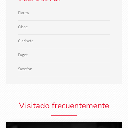
Flauta
Oboe
Clarinete
Fagot
Saxofón
Visitado frecuentemente