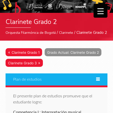
▼
Clarinete Grado 2
▼
/
/ Clarinete Grado 2
Orquesta Filarmónica de Bogotá
Clarinete
«
Clarinete Grado 1
Grado Actual: Clarinete Grado 2
»
Clarinete Grado 3
Plan de estudios
El presente plan de estudios promueve que el
estudiante logre:
Competencia I : Interpretación musical