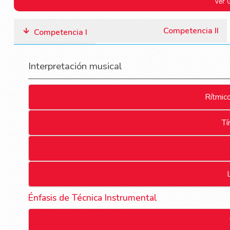
Ver 
Competencia II
Competencia I
Interpretación musical
Rítmico
Tí
Énfasis de Técnica Instrumental