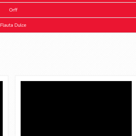
Orff
Flauta Dulce