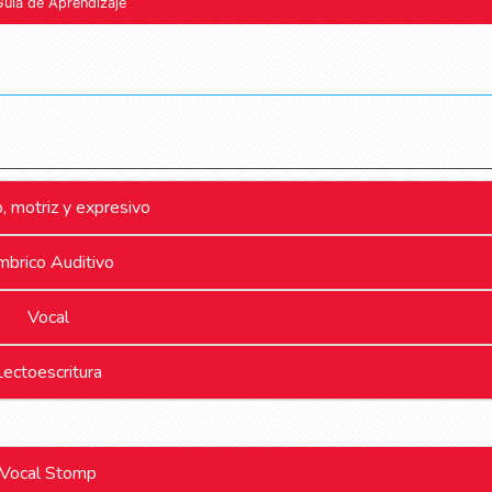
Guía de Aprendizaje
, motriz y expresivo
mbrico Auditivo
Vocal
Lectoescritura
Vocal Stomp